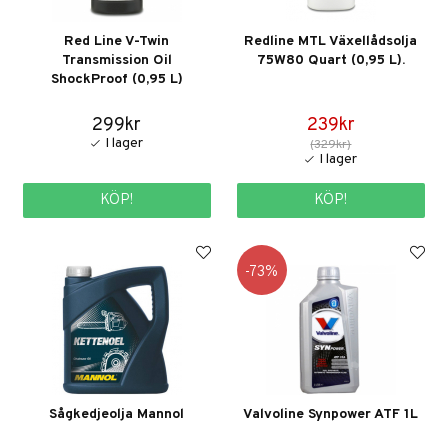
Red Line V-Twin
Redline MTL Växellådsolja
Transmission Oil
75W80 Quart (0,95 L).
ShockProof (0,95 L)
299kr
239kr
(329kr)
KÖP!
KÖP!
73
Sågkedjeolja Mannol
Valvoline Synpower ATF 1L