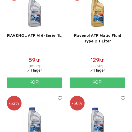
RAVENOL ATF M 6-Serie, 1L
Ravenol ATF Matic Fluid
Type D 1 Liter
59kr
129kr
(189kr)
(225kr)
KÖP!
KÖP!
53
50