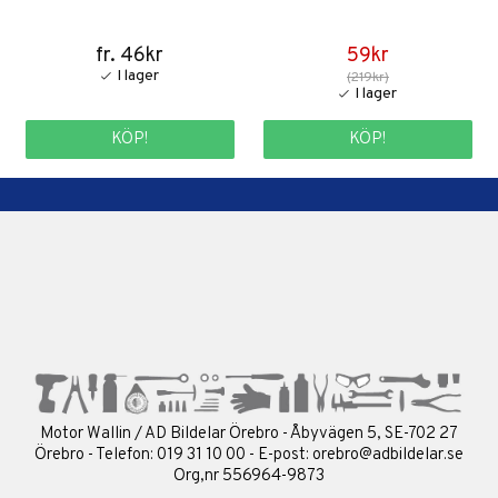
fr. 46kr
59kr
(219kr)
KÖP!
KÖP!
Motor Wallin / AD Bildelar Örebro - Åbyvägen 5, SE-702 27
Örebro - Telefon: 019 31 10 00 - E-post:
orebro@adbildelar.se
Org,nr 556964-9873