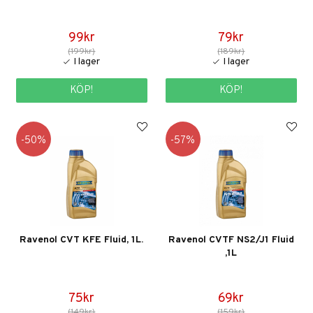
99kr
79kr
(199kr)
(189kr)
KÖP!
KÖP!
50
57
Ravenol CVT KFE Fluid, 1L.
Ravenol CVTF NS2/J1 Fluid
,1L
75kr
69kr
(149kr)
(159kr)