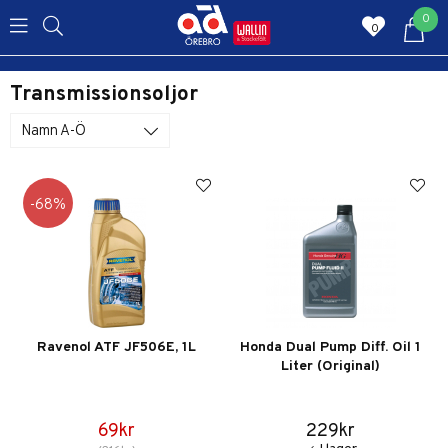
0
0
Transmissionsoljor
Namn A-Ö
68
Ravenol ATF JF506E, 1L
Honda Dual Pump Diff. Oil 1
Liter (Original)
69kr
229kr