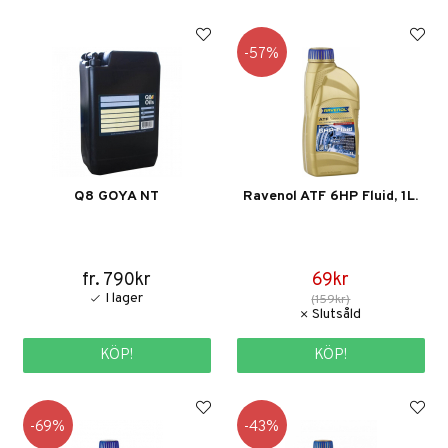
57
Q8 GOYA NT
Ravenol ATF 6HP Fluid, 1L.
fr. 790kr
69kr
(159kr)
KÖP!
KÖP!
69
43