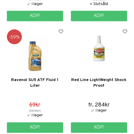
KÖP!
KÖP!
59
Ravenol SU5 ATF Fluid 1
Red Line LightWeight Shock
Liter
Proof
69kr
fr. 284kr
(169kr)
KÖP!
KÖP!