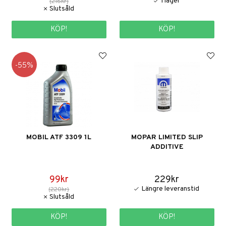
(216kr)
KÖP!
KÖP!
55
MOBIL ATF 3309 1L
MOPAR LIMITED SLIP
ADDITIVE
99kr
229kr
(220kr)
KÖP!
KÖP!