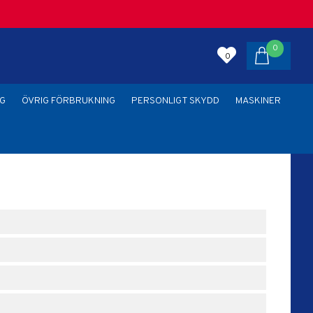
0
0
G
ÖVRIG FÖRBRUKNING
PERSONLIGT SKYDD
MASKINER