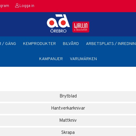
agram
Logga in
 / GÄNG
KEMPRODUKTER
BILVÅRD
ARBETSPLATS / INREDNIN
KAMPANJER
VARUMÄRKEN
Brytblad
Hantverkarknivar
Mattkniv
Skrapa