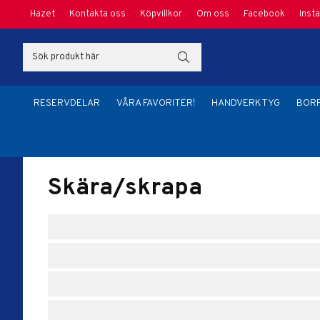
Hazet
Kontakta oss
Köpvillkor
Om oss
Facebook
Inst
RESERVDELAR
VÅRA FAVORITER!
HANDVERKTYG
BORR
Hem
/
Handverktyg
/
Skära/skrapa
Skära/skrapa