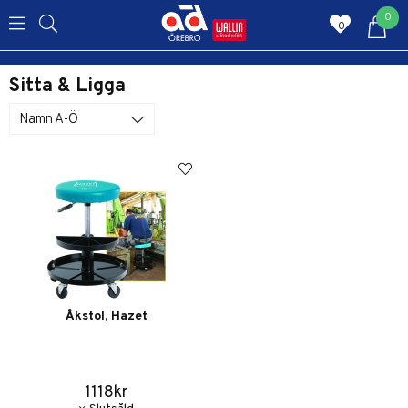
0
0
Sitta & Ligga
Namn A-Ö
Åkstol, Hazet
1118kr