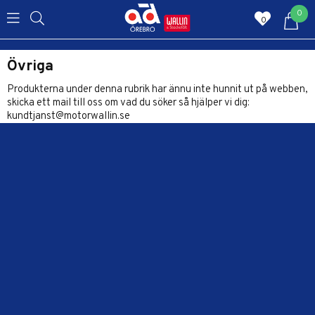
0
0
Övriga
Produkterna under denna rubrik har ännu inte hunnit ut på webben,
skicka ett mail till oss om vad du söker så hjälper vi dig:
kundtjanst@motorwallin.se