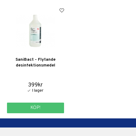
SaniBact - Flytande
desinfektionsmedel
399kr
KÖP!