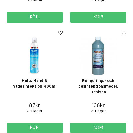
KÖP!
KÖP!
Holts Hand &
Rengörings- och
Ytdesinfektion 400ml
desinfektionsmedel,
Debisan
87kr
136kr
KÖP!
KÖP!