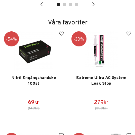
Våra favoriter
54
30
Nitril Engångshandske
Extreme Ultra AC System
100st
Leak Stop
69kr
279kr
(149kr)
(399kr)