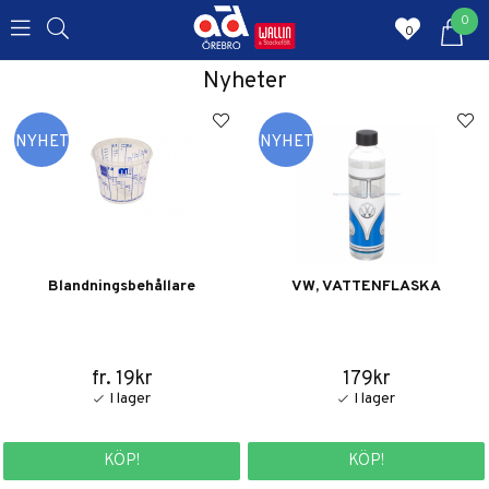
0
0
Nyheter
Blandningsbehållare
VW, VATTENFLASKA
fr. 19kr
179kr
KÖP!
KÖP!