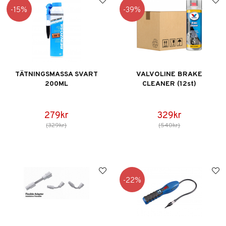
15
39
TÄTNINGSMASSA SVART
VALVOLINE BRAKE
200ML
CLEANER (12st)
279kr
329kr
(329kr)
(540kr)
22