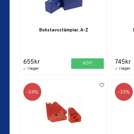
Bokstavsstämplar, A-Z
655kr
745kr
KÖP!
24
33