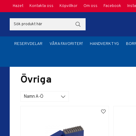
Hazet
Kontakta oss
Köpvillkor
Om oss
Facebook
Inst
RESERVDELAR
VÅRA FAVORITER!
HANDVERKTYG
BORR
Hem
/
Handverktyg
/
Mätverktyg / Märk
/
Övriga
Övriga
Namn A-Ö