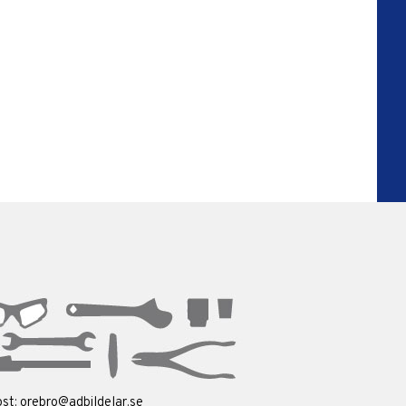
ost:
orebro@adbildelar.se