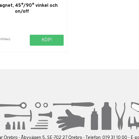
agnet, 45°/90° vinkel och
on/off
299kr)
KÖP!
ar Örebro - Åbyvägen 5, SE-702 27 Örebro - Telefon: 019 31 10 00 - E-p