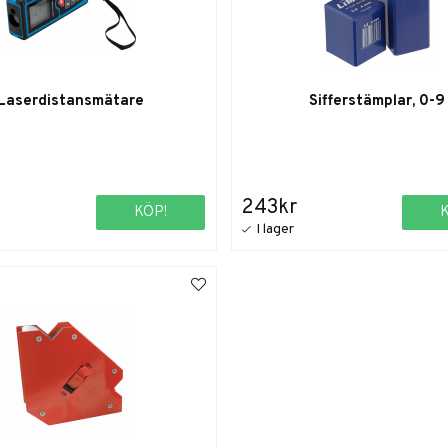
Laserdistansmätare
Sifferstämplar, 0-9
243kr
KÖP!