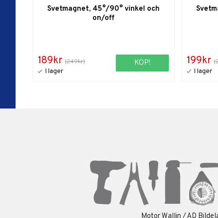
Svetmagnet, 45°/90° vinkel och
Svetm
on/off
189kr
199kr
(249kr)
(
KÖP!
Motor Wallin / AD Bildel