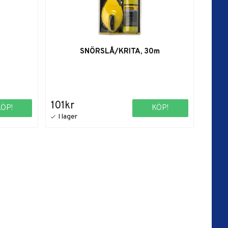
SNÖRSLÅ/KRITA, 30m
101kr
KÖP!
KÖP!