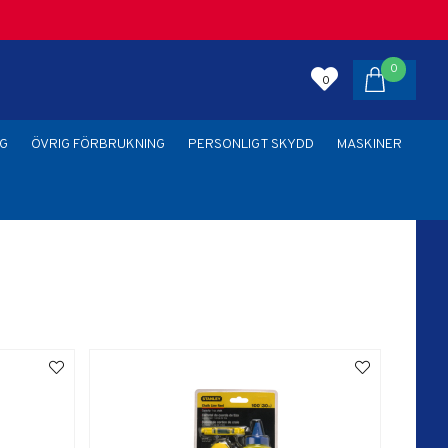
0
0
G
ÖVRIG FÖRBRUKNING
PERSONLIGT SKYDD
MASKINER