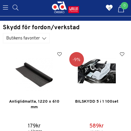
0
0
Skydd för fordon/verkstad
Butikens favoriter
9
Antiglidmatta, 1220 x 610
BILSKYDD 5 i 1 100set
mm
179kr
589kr