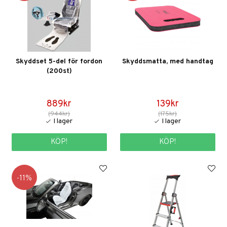
Skyddset 5-del för fordon
Skyddsmatta, med handtag
(200st)
889kr
139kr
(944kr)
(175kr)
KÖP!
KÖP!
11