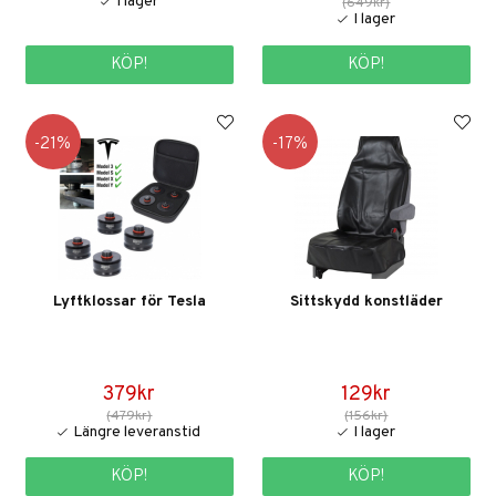
(649kr)
KÖP!
KÖP!
21
17
Lyftklossar för Tesla
Sittskydd konstläder
379kr
129kr
(479kr)
(156kr)
KÖP!
KÖP!