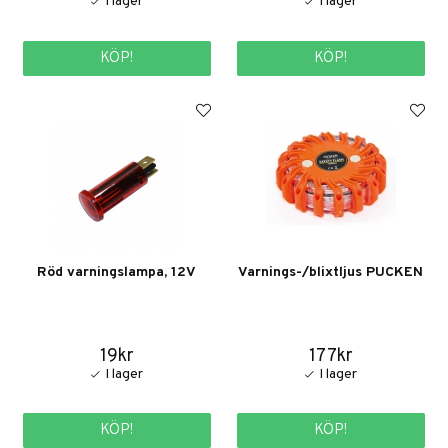
KÖP!
KÖP!
Röd varningslampa, 12V
Varnings-/blixtljus PUCKEN
19kr
177kr
KÖP!
KÖP!