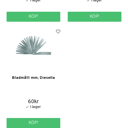
KÖP!
KÖP!
Bladmått mm, Diesella
60kr
KÖP!