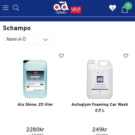
0
0
Schampo
Namn A-Ö
Alu Shine, 25 liter
Autoglym Foaming Car Wash
2,5 L
2280kr
249kr