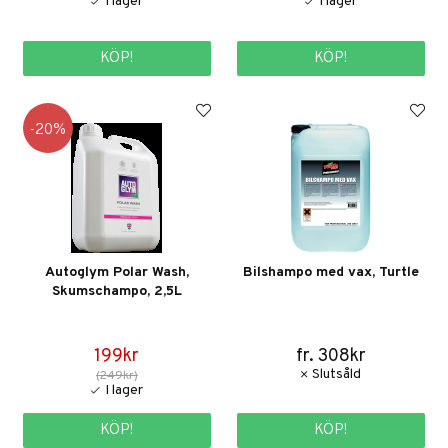
KÖP!
KÖP!
20
Autoglym Polar Wash,
Bilshampo med vax, Turtle
Skumschampo, 2,5L
199kr
fr. 308kr
(249kr)
KÖP!
KÖP!