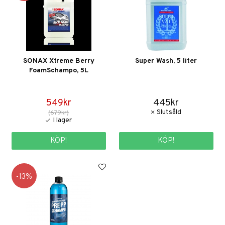
SONAX Xtreme Berry
Super Wash, 5 liter
FoamSchampo, 5L
549kr
445kr
(679kr)
KÖP!
KÖP!
13