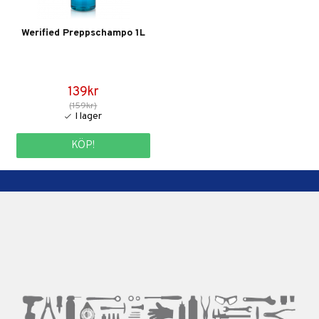
Werified Preppschampo 1L
139kr
(159kr)
KÖP!