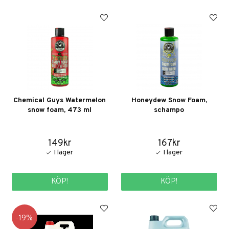
Chemical Guys Watermelon
Honeydew Snow Foam,
snow foam, 473 ml
schampo
149kr
167kr
KÖP!
KÖP!
19