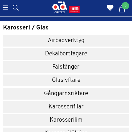
0
0
Karosseri / Glas
Airbagverktyg
Dekalborttagare
Falstänger
Glaslyftare
Gångjärnsriktare
Karosserifilar
Karosserilim