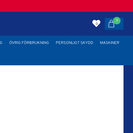
0
0
G
ÖVRIG FÖRBRUKNING
PERSONLIGT SKYDD
MASKINER