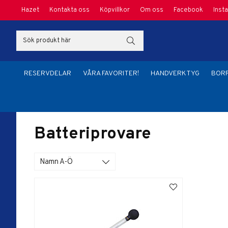
Hazet
Kontakta oss
Köpvillkor
Om oss
Facebook
Inst
RESERVDELAR
VÅRA FAVORITER!
HANDVERKTYG
BORR
Hem
/
Handverktyg
/
Specialverktyg
/
Elverktyg
/
Batteriprovare
Batteriprovare
Namn A-Ö