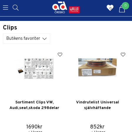
0
0
Clips
Butikens favoriter
Sortiment Clips VW,
Vindrutelist Universal
Audi,seat,skoda 298delar
självhäftande
1690kr
852kr