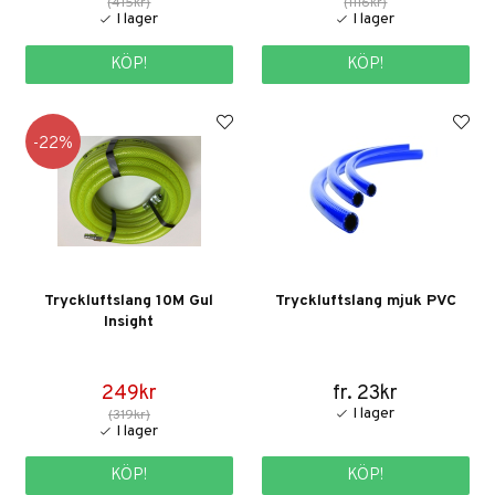
(415kr)
(1116kr)
KÖP!
KÖP!
22
Tryckluftslang 10M Gul
Tryckluftslang mjuk PVC
Insight
249kr
fr. 23kr
(319kr)
KÖP!
KÖP!